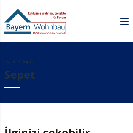
Home
Sepet
Sepet
İlginizi çekebilir…