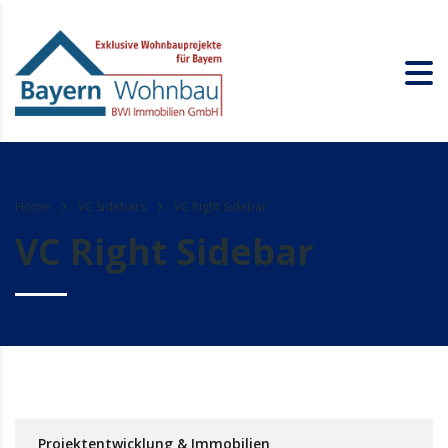
Home
VC Sidebars
VC Right Sidebar
VC Right Sidebar
Projektentwicklung & Immobilien